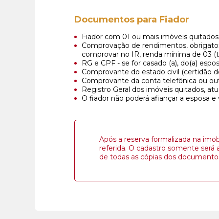
Documentos para Fiador
Fiador com 01 ou mais imóveis quitados e
Comprovação de rendimentos, obrigator
comprovar no IR, renda mínima de 03 (tr
RG e CPF - se for casado (a), do(a) esp
Comprovante do estado civil (certidão 
Comprovante da conta telefônica ou o
Registro Geral dos imóveis quitados, atu
O fiador não poderá afiançar a esposa e 
Após a reserva formalizada na imobi
referida. O cadastro somente será 
de todas as cópias dos documentos 