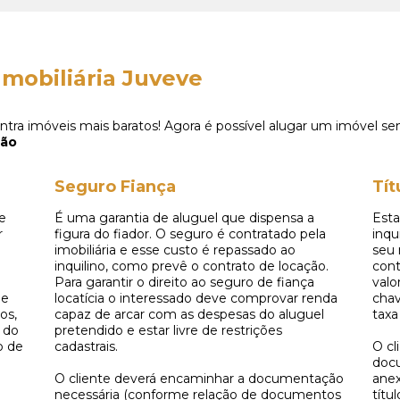
Imobiliária Juveve
ntra imóveis mais baratos! Agora é possível alugar um imóvel s
ção
Seguro Fiança
Tít
e
É uma garantia de aluguel que dispensa a
Esta
r
figura do fiador. O seguro é contratado pela
inqu
imobiliária e esse custo é repassado ao
seu 
inquilino, como prevê o contrato de locação.
cont
Para garantir o direito ao seguro de fiança
valo
 e
locatícia o interessado deve comprovar renda
chav
os,
capaz de arcar com as despesas do aluguel
taxa
 do
pretendido e estar livre de restrições
o de
cadastrais.
O cl
doc
O cliente deverá encaminhar a documentação
anex
necessária (conforme relação de documentos
títu