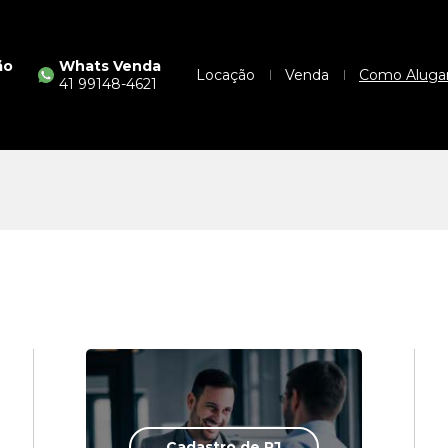
ão
Whats Venda
Locação
Venda
Como Aluga
41 99148-4621
Cadastro de PJ