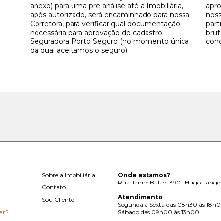
anexo) para uma pré análise até a Imobiliária,
apro
após autorizado, será encaminhado para nossa
noss
Corretora, para verificar qual documentação
part
necessária para aprovação do cadastro.
brut
Seguradora Porto Seguro (no momento única
con
da qual aceitamos o seguro).
Sobre a Imobiliária
Onde estamos?
Rua Jaime Balão, 390 | Hugo Lange 
Contato
Atendimento
Sou Cliente
Segunda à Sexta das 08h30 às 18h
ar?
Sábado das 09h00 às 13h00