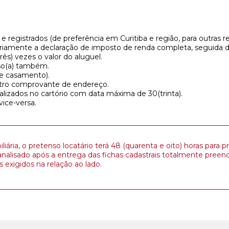
 registrados (de preferência em Curitiba e região, para outras re
iamente a declaração de imposto de renda completa, seguida da
ês) vezes o valor do aluguel.
oso(a) também.
de casamento).
utro comprovante de endereço.
alizados no cartório com data máxima de 30(trinta).
vice-versa.
liária, o pretenso locatário terá 48 (quarenta e oito) horas par
analisado após a entrega das fichas cadastrais totalmente pree
exigidos na relação ao lado.