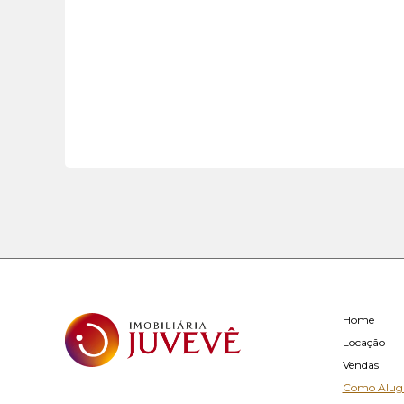
Home
Locação
Vendas
Como Alug