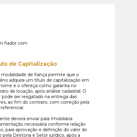
em fiador com
ulo de Capitalização
 modalidade de fiança permite que o
ilino adquira um título de capitalização em
nome e o ofereça como garantia no
rato de locação, após análise cadastral. O
r pode ser resgatado na entrega das
es, ao fim do contrato, com correção pela
 referencial.
iente deverá enviar para Imobiliária
umentação necessária conforme relação
o, para aprovação e definição do valor do
lo pela Diretoria e Setor jurídico, após a