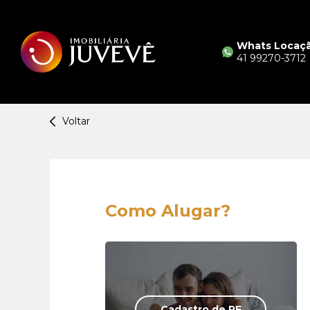
Whats Locaç
41 99270-3712
Voltar
Como Alugar?
Cadastro de PF