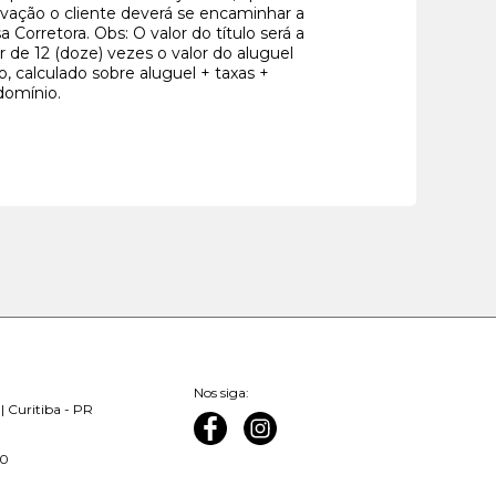
vação o cliente deverá se encaminhar a
a Corretora. Obs: O valor do título será a
ir de 12 (doze) vezes o valor do aluguel
o, calculado sobre aluguel + taxas +
domínio.
Nos siga:
| Curitiba - PR
00