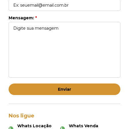
Whats Locação
41 99270-3712
Mensagem:
*
Whats Venda
41 99148-4621
Enviar
Nos ligue
Whats Locação
Whats Venda