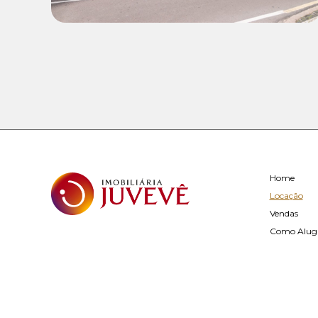
Home
Locação
Vendas
Como Alug