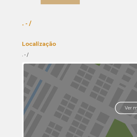
. - /
Localização
. - /
Ver 