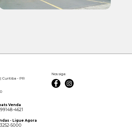
Nos siga:
| Curitiba - PR
00
ats Venda
 99148-4621
ndas - Ligue Agora
 3252-5000