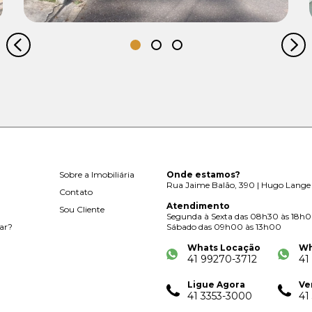
Sobre a Imobiliária
Onde estamos?
Rua Jaime Balão, 390 | Hugo Lange 
Contato
Atendimento
Sou Cliente
Segunda à Sexta das 08h30 às 18h
ar?
Sábado das 09h00 às 13h00
Whats Locação
Wh
41 99270-3712
41
Ligue Agora
Ve
41 3353-3000
41