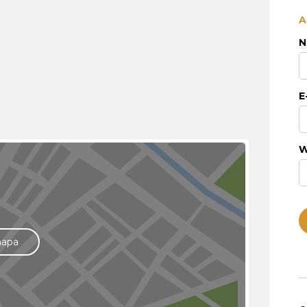
A
N
E
W
mapa