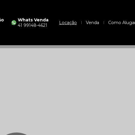
ão
Whats Venda
Locação
Venda
Como Aluga
41 99148-4621