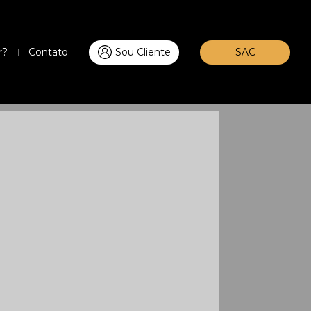
r?
Contato
Sou Cliente
SAC