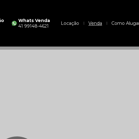
ão
Whats Venda
Locação
Venda
Como Aluga
41 99148-4621