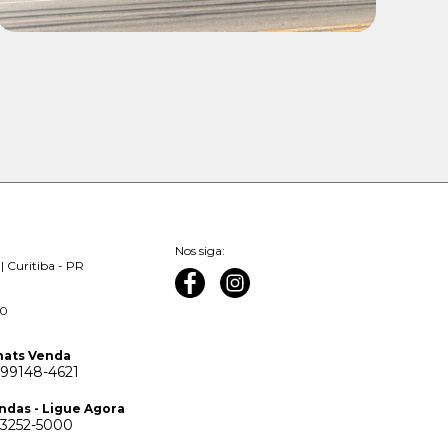
Nos siga:
| Curitiba - PR
00
ats Venda
 99148-4621
ndas - Ligue Agora
 3252-5000