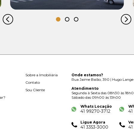
Sobre a Imobiliária
Onde estamos?
Rua Jaime Balão, 390 | Hugo Lange 
Contato
Atendimento
Sou Cliente
Segunda à Sexta das 08h30 às 18h
ar?
Sábado das 09h00 às 13h00
Whats Locação
Wh
41 99270-3712
41
Ligue Agora
Ve
41 3353-3000
41