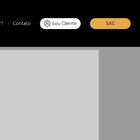
r?
Contato
Sou Cliente
SAC