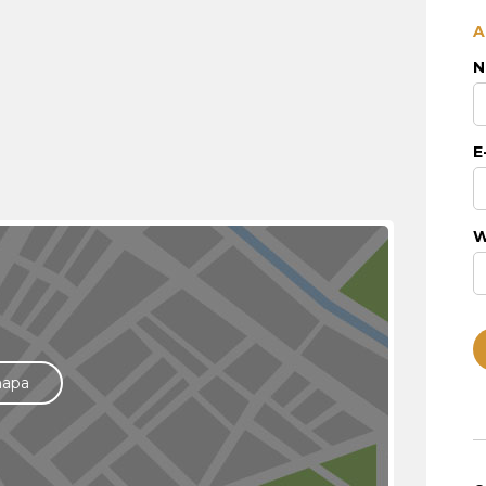
A
N
E
W
mapa