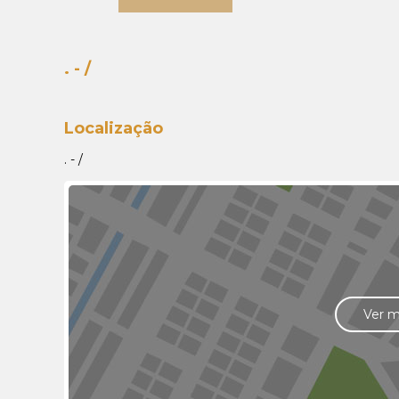
. - /
Localização
. - /
Ver 