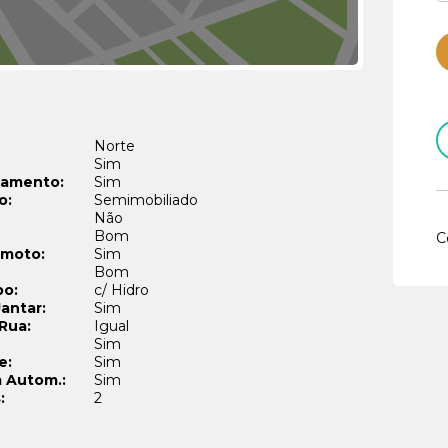
Norte
Sim
namento:
Sim
o:
Semimobiliado
Não
Bom
C
emoto:
Sim
Bom
po:
c/ Hidro
Jantar:
Sim
 Rua:
Igual
Sim
e:
Sim
 Autom.:
Sim
:
2