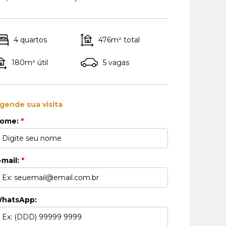
4 quartos
476m² total
180m² útil
5 vagas
gende sua visita
ome:
*
-mail:
*
hatsApp: