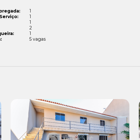
pregada:
1
Serviço:
1
1
2
ueira:
1
:
5 vagas
Venda: