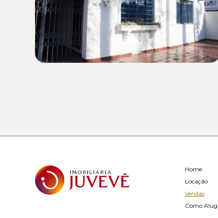
R$ 990.000,00
Home
Locação
Vendas
Como Alug