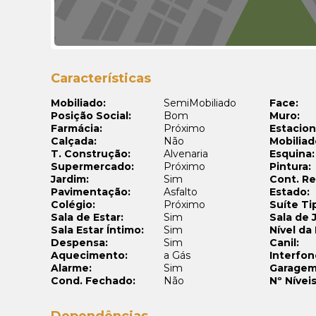
Características
Mobiliado:
SemiMobiliado
Face:
Posição Social:
Bom
Muro:
Farmácia:
Próximo
Estacio
Calçada:
Não
Mobiliad
T. Construção:
Alvenaria
Esquina:
Supermercado:
Próximo
Pintura:
Jardim:
Sim
Cont. R
Pavimentação:
Asfalto
Estado:
Colégio:
Próximo
Suíte Ti
Sala de Estar:
Sim
Sala de 
Sala Estar Íntimo:
Sim
Nível da
Despensa:
Sim
Canil:
Aquecimento:
a Gás
Interfon
Alarme:
Sim
Garagem
Cond. Fechado:
Não
Nº Níveis
Dependências