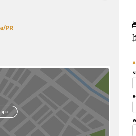
ba/PR
A
N
E
mapa
W