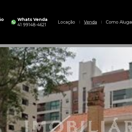
ão
Whats Venda
Locação
Venda
Como Aluga
41 99148-4621