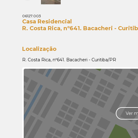
06127.003
Casa Residencial
R. Costa Rica, nº641. Bacacheri - Curiti
Localização
R. Costa Rica, nº641. Bacacheri - Curitiba/PR
Ver 