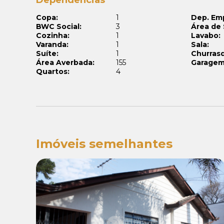
Copa:
1
Dep. Em
BWC Social:
3
Área de 
Cozinha:
1
Lavabo:
Varanda:
1
Sala:
Suíte:
1
Churrasq
Área Averbada:
155
Garagem
Quartos:
4
Imóveis semelhantes
Venda: