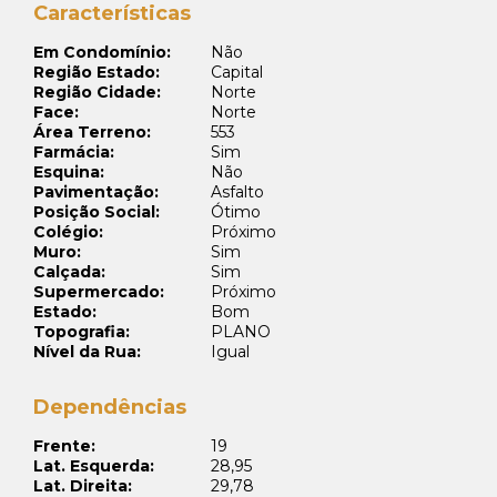
Características
Em Condomínio:
Não
Região Estado:
Capital
Região Cidade:
Norte
Face:
Norte
Área Terreno:
553
Farmácia:
Sim
Esquina:
Não
Pavimentação:
Asfalto
Posição Social:
Ótimo
Colégio:
Próximo
Muro:
Sim
Calçada:
Sim
Supermercado:
Próximo
Estado:
Bom
Topografia:
PLANO
Nível da Rua:
Igual
Dependências
Frente:
19
Lat. Esquerda:
28,95
Lat. Direita:
29,78