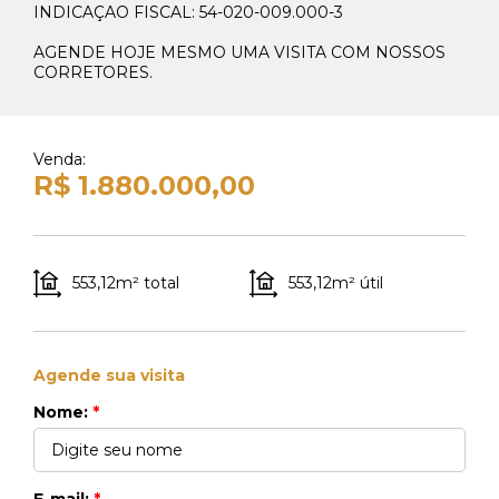
INDICAÇAO FISCAL: 54-020-009.000-3
Whats Locação
41 99270-3712
AGENDE HOJE MESMO UMA VISITA COM NOSSOS
CORRETORES.
Whats Venda
41 99148-4621
Venda:
R$ 1.880.000,00
553,12m² total
553,12m² útil
Agende sua visita
Nome:
*
E-mail:
*