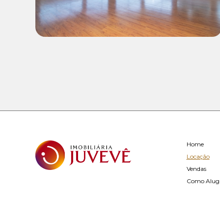
Home
Locação
Vendas
Como Alug