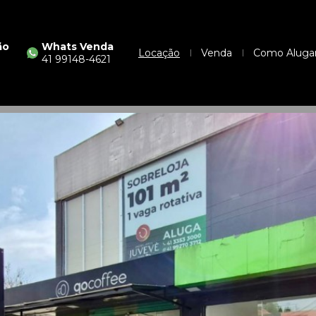
ão
Whats Venda
Locação
Venda
Como Aluga
41 99148-4621