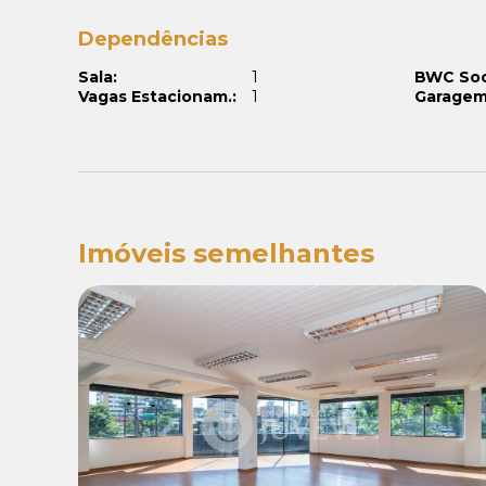
Dependências
Sala:
1
BWC Soc
Vagas Estacionam.:
1
Garagem
Imóveis semelhantes
Locação:
R$ 10.500,00