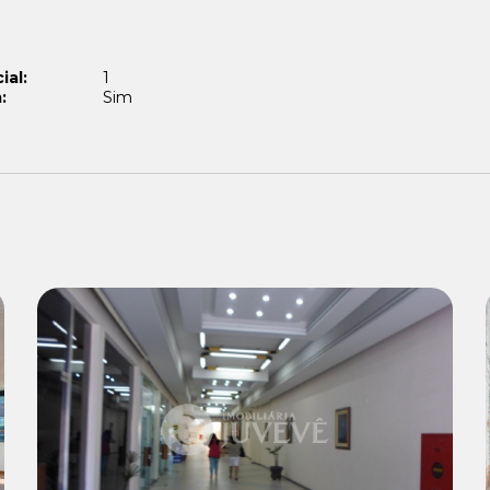
ial:
1
:
Sim
Locação:
R$ 300,00