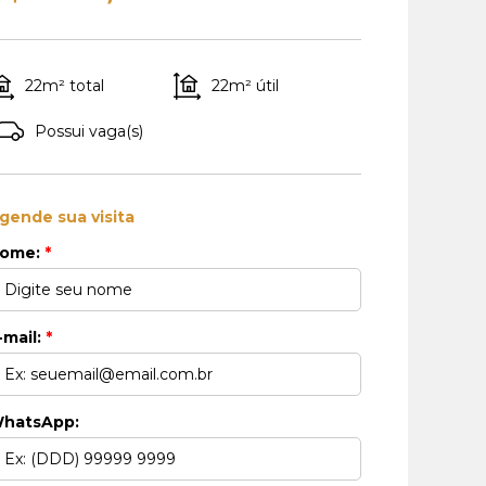
22m² total
22m² útil
Possui vaga(s)
gende sua visita
ome:
*
-mail:
*
hatsApp: