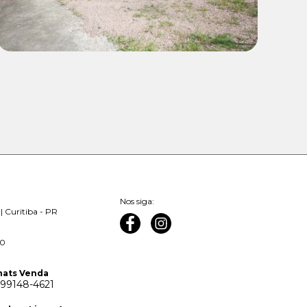
Nos siga:
| Curitiba - PR
00
ats Venda
 99148-4621