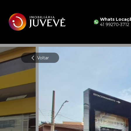
Whats Locaç
41 99270-3712
Voltar