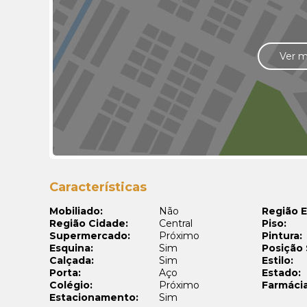
Ver 
Características
Mobiliado:
Não
Região E
Região Cidade:
Central
Piso:
Supermercado:
Próximo
Pintura:
Esquina:
Sim
Posição 
Calçada:
Sim
Estilo:
Porta:
Aço
Estado:
Colégio:
Próximo
Farmácia
Estacionamento:
Sim