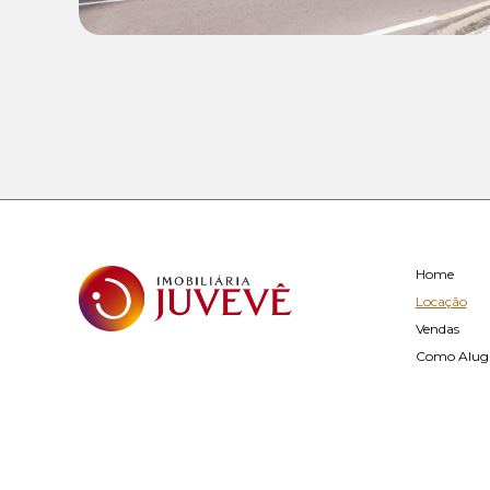
Home
Locação
Vendas
Como Alug