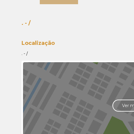
. - /
Localização
. - /
Ver 