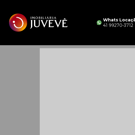
Whats Locaç
41 99270-3712