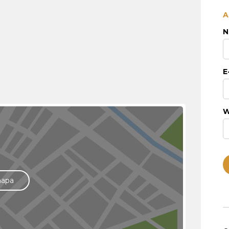
A
N
E
W
mapa