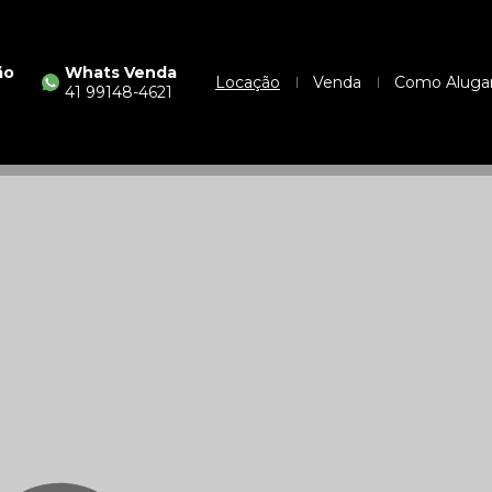
ão
Whats Venda
Locação
Venda
Como Aluga
41 99148-4621