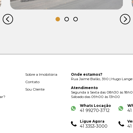
Sobre a Imobiliária
Onde estamos?
Rua Jaime Balão, 390 | Hugo Lange 
Contato
Atendimento
Sou Cliente
Segunda à Sexta das 08h30 às 18h
ar?
Sábado das 09h00 às 13h00
Whats Locação
Wh
41 99270-3712
41
Ligue Agora
Ve
41 3353-3000
41