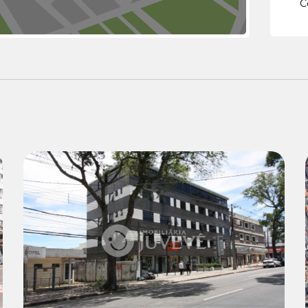
C
Locação:
R$ 1.540,00