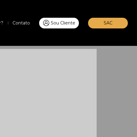
r?
Contato
Sou Cliente
SAC