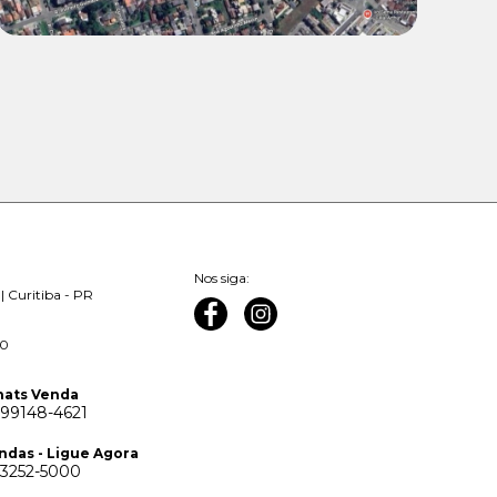
Nos siga:
| Curitiba - PR
00
ats Venda
 99148-4621
ndas - Ligue Agora
 3252-5000