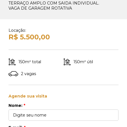
TERRAÇO AMPLO COM SAIDA INDIVIDUAL.
Whats Locação
VAGA DE GARAGEM ROTATIVA
41 99270-3712
Whats Venda
41 99148-4621
Locação:
R$ 5.500,00
150m² total
150m² útil
2 vagas
Agende sua visita
Nome:
*