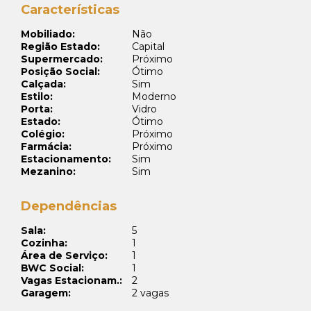
Características
Mobiliado:
Não
Região Estado:
Capital
Supermercado:
Próximo
Posição Social:
Ótimo
Calçada:
Sim
Estilo:
Moderno
Porta:
Vidro
Estado:
Ótimo
Colégio:
Próximo
Farmácia:
Próximo
Estacionamento:
Sim
Mezanino:
Sim
Dependências
Sala:
5
Cozinha:
1
Área de Serviço:
1
BWC Social:
1
Vagas Estacionam.:
2
Garagem:
2 vagas