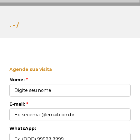
. - /
Agende sua visita
Whats Locação
Nome:
*
41 99270-3712
Whats Venda
41 99148-4621
E-mail:
*
WhatsApp: