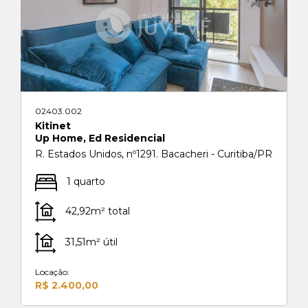
02403.002
Kitinet
Up Home, Ed Residencial
R. Estados Unidos, nº1291. Bacacheri - Curitiba/PR
1 quarto
42,92m² total
31,51m² útil
Locação:
R$ 2.400,00