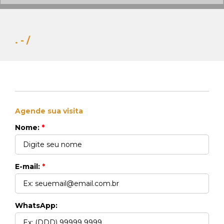
. - /
Agende sua visita
Whats Locação
Nome:
*
41 99270-3712
Whats Venda
41 99148-4621
E-mail:
*
WhatsApp: