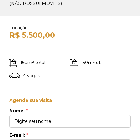
(NÃO POSSUI MÓVEIS)
Whats Locação
41 99270-3712
Locação:
Whats Venda
R$ 5.500,00
41 99148-4621
150m² total
150m² útil
4 vagas
Agende sua visita
Nome:
*
E-mail:
*