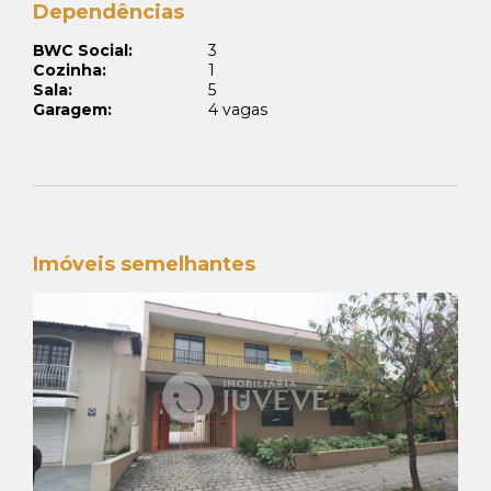
Dependências
BWC Social:
3
Cozinha:
1
Sala:
5
Garagem:
4 vagas
Imóveis semelhantes