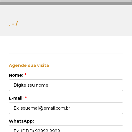
. - /
Agende sua visita
Whats Locação
Nome:
*
41 99270-3712
Whats Venda
41 99148-4621
E-mail:
*
WhatsApp: