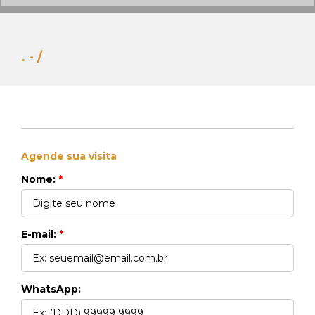
. - /
Agende sua visita
Whats Locação
Nome:
*
41 99270-3712
Whats Venda
41 99148-4621
E-mail:
*
WhatsApp: