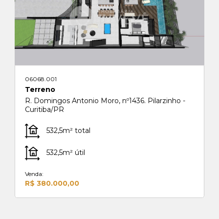
06068.001
Terreno
R. Domingos Antonio Moro, nº1436. Pilarzinho -
Curitiba/PR
532,5m² total
532,5m² útil
Venda:
R$ 380.000,00