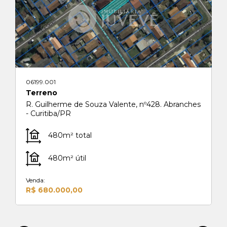
06199.001
Terreno
R. Guilherme de Souza Valente, nº428. Abranches
- Curitiba/PR
480m² total
480m² útil
Venda:
R$ 680.000,00