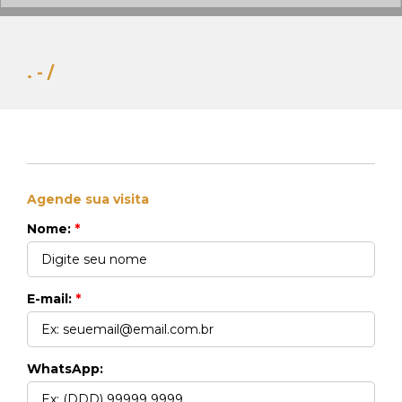
. - /
Agende sua visita
Whats Locação
Nome:
*
41 99270-3712
Whats Venda
41 99148-4621
E-mail:
*
WhatsApp: